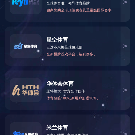
的态势介入人们的日常生活。
然而，在个性化的消费时代，高品质的外观效果成
为产品的基础要求，颜值成为市场的准入门槛，外
请与我们的专家取得联系！
观严重左右消费者对产品的选择。当外观趋于同质
化，使得消费者产生审美疲劳。此时，星空网页版-
星空online(中国)
新材料
亟需新颖的外观效果亮相
点击这里>>
CMF展的消费者视线，带你找材料找工艺，首选
星
空网页版-星空online(中国) 新材料
。
Copyright © 2015 星空网页版-星空online(中国)